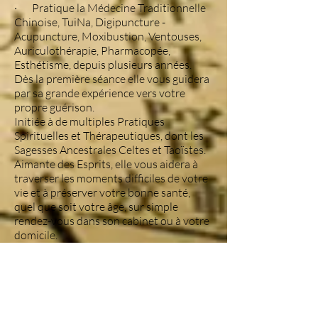
· Pratique la Médecine Traditionnelle
Chinoise, TuiNa, Digipuncture -
Acupuncture, Moxibustion, Ventouses,
Auriculothérapie, Pharmacopée,
Esthétisme, depuis plusieurs années.
Dès la première séance elle vous guidera
par sa grande expérience vers votre
propre guérison.
Initiée à de multiples Pratiques
Spirituelles et Thérapeutiques, dont les
Sagesses Ancestrales Celtes et
Taoïstes.
Aimante des Esprits, elle vous aidera à
traverser les moments difficiles de votre
vie et à préserver votre bonne santé,
quel que soit votre âge, sur simple
rendez-vous dans son cabinet ou à votre
domicile.