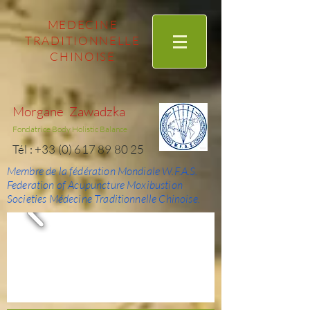
MEDECINE
TRADITIONNELLE
CHINOISE
Morgane Zawadzka
Fondatrice Body Holistic Balance
Tél :
+33 (0) 617 89 80 25
Membre de la fédération Mondiale W.F.A.S.
Federation of Acupuncture Moxibustion
Societies Médecine Traditionnelle Chinoise.