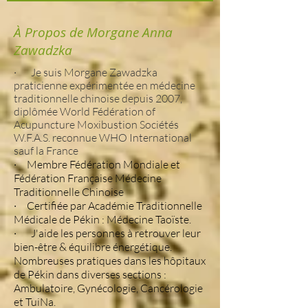
À Propos de Morgane Anna
Zawadzka
· Je suis Morgane Zawadzka
praticienne expérimentée en médecine
traditionnelle chinoise depuis 2007,
diplômée World Fédération of
Acupuncture Moxibustion Sociétés
W.F.A.S. reconnue WHO International
sauf la France
· Membre Fédération Mondiale et
Fédération Française Médecine
Traditionnelle Chinoise
· Certifiée par Académie Traditionnelle
Médicale de Pékin : Médecine Taoïste.
· J'aide les personnes à retrouver leur
bien-être & équilibre énergétique.
Nombreuses pratiques dans les hôpitaux
de Pékin dans diverses sections :
Ambulatoire, Gynécologie, Cancérologie
et TuiNa.