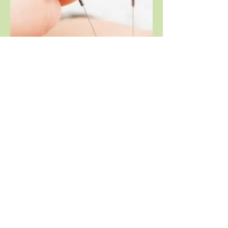
© 2023 par Médecine Chinoise. Créé
avec
Wix.com