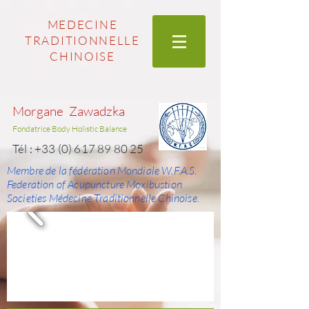
MEDECINE
TRADITIONNELLE
CHINOISE
Morgane Zawadzka
Fondatrice Body Holistic Balance
Tél :
+33 (0) 617 89 80 25
Membre de la fédération Mondiale W.F.A.S.
Federation of Acupuncture Moxibustion
Societies Médecine Traditionnelle Chinoise.